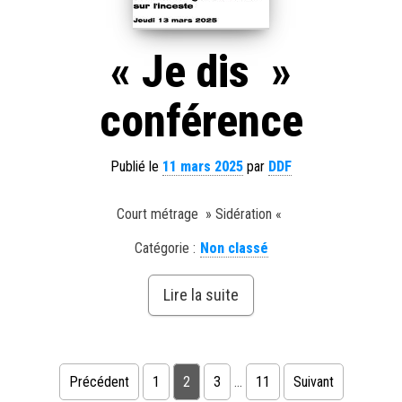
« Je dis »
conférence
Publié le
11 mars 2025
par
DDF
Court métrage » Sidération «
Catégorie :
Non classé
Lire la suite
Pagination des publications
Précédent
1
2
3
…
11
Suivant